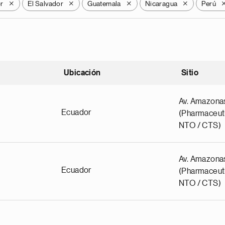
r
El Salvador
Guatemala
Nicaragua
Perú
X
X
X
X
Ubicación
Sitio
scendente
Av. Amazona
Ecuador
(Pharmaceuti
NTO / CTS)
Av. Amazona
Ecuador
(Pharmaceuti
NTO / CTS)