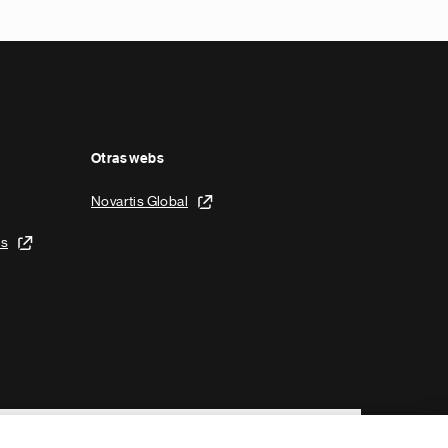
Otras webs
Novartis Global
is