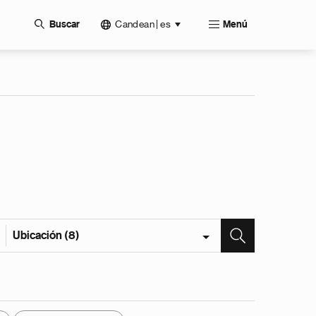
Candean | es
Buscar
Menú
Ubicación (8)