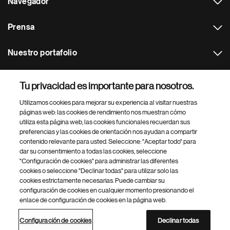
Navegador
Prensa
Nuestro portafolio
Otras webs
Tu privacidad es importante para nosotros.
Utilizamos cookies para mejorar su experiencia al visitar nuestras
Footer Site Search
páginas web: las cookies de rendimiento nos muestran cómo
utiliza esta página web, las cookies funcionales recuerdan sus
preferencias y las cookies de orientación nos ayudan a compartir
contenido relevante para usted. Seleccione: "Aceptar todo" para
dar su consentimiento a todas las cookies, seleccione
"Configuración de cookies" para administrar las diferentes
cookies o seleccione "Declinar todas" para utilizar solo las
cookies estrictamente necesarias. Puede cambiar su
Parte
© 2026 Novartis AG
configuración de cookies en cualquier momento presionando el
inferior
enlace de configuración de cookies en la página web.
Política de privacidad
Términos de uso
Accesibilidad
del
Configuración de cookies
Mapa del sitio
pie
Configuración de cookies
Declinar todas
de