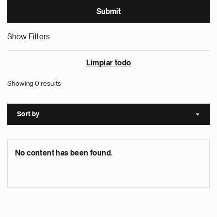
Show Filters
Limpiar todo
Showing 0 results
Sort by
Sort a
No content has been found.