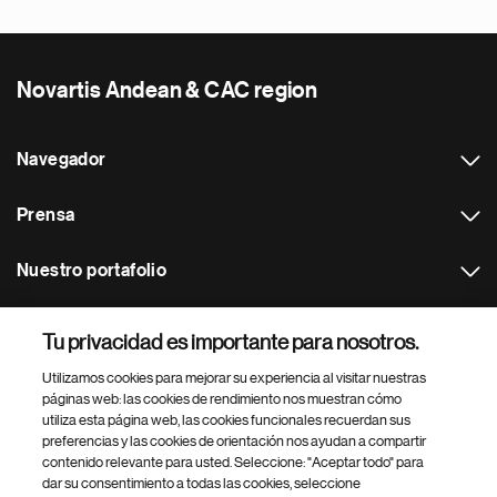
Novartis Andean & CAC region
Navegador
Prensa
Nuestro portafolio
Otras webs
Tu privacidad es importante para nosotros.
Utilizamos cookies para mejorar su experiencia al visitar nuestras
Footer Site Search
páginas web: las cookies de rendimiento nos muestran cómo
utiliza esta página web, las cookies funcionales recuerdan sus
preferencias y las cookies de orientación nos ayudan a compartir
contenido relevante para usted. Seleccione: "Aceptar todo" para
dar su consentimiento a todas las cookies, seleccione