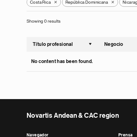
Costa Rica
República Dominicana
Nicara
X
X
Showing 0 results
Título profesional
Negocio
Ordenar a
No content has been found.
Novartis Andean & CAC region
Navegador
Prensa