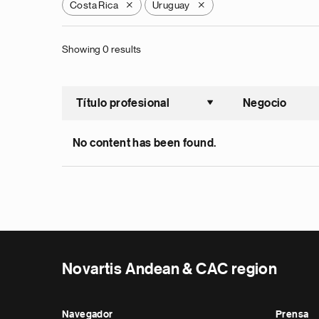
Costa Rica
Uruguay
X
X
Showing 0 results
Título profesional
Negocio
Ordenar a
No content has been found.
Novartis Andean & CAC region
Navegador
Prensa