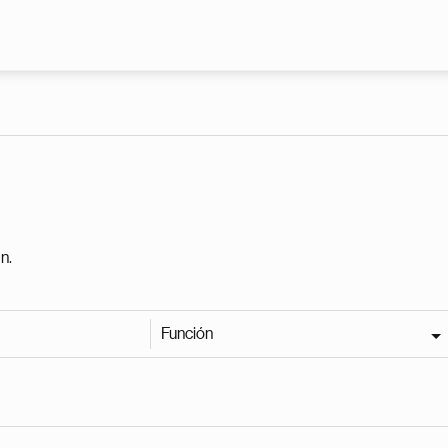
Pasar al contenido principal
n.
Función