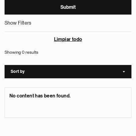
Show Filters
Limpiar todo
Showing 0 results
Sort by
Sort a
No content has been found.