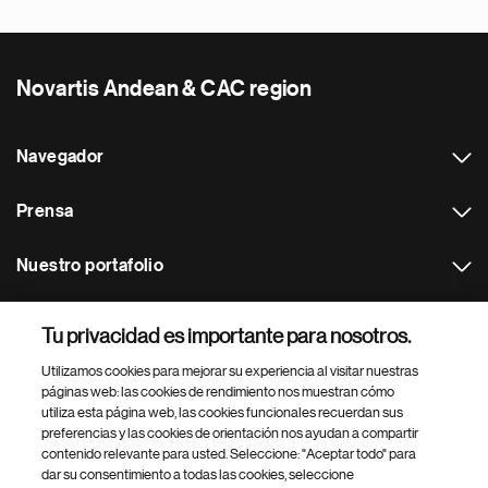
Novartis Andean & CAC region
Navegador
Prensa
Nuestro portafolio
Otras webs
Tu privacidad es importante para nosotros.
Utilizamos cookies para mejorar su experiencia al visitar nuestras
Footer Site Search
páginas web: las cookies de rendimiento nos muestran cómo
utiliza esta página web, las cookies funcionales recuerdan sus
preferencias y las cookies de orientación nos ayudan a compartir
contenido relevante para usted. Seleccione: "Aceptar todo" para
dar su consentimiento a todas las cookies, seleccione