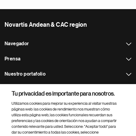
Novartis Andean & CAC region
Navegador
Prensa
Nuestro portafolio
Otras webs
Tu privacidad es importante para nosotros.
Utilizamos cookies para mejorar su experiencia al visitar nuestras
Footer Site Search
páginas web: las cookies de rendimiento nos muestran cómo
utiliza esta página web, las cookies funcionales recuerdan sus
preferencias y las cookies de orientación nos ayudan a compartir
contenido relevante para usted. Seleccione: "Aceptar todo" para
dar su consentimiento a todas las cookies, seleccione