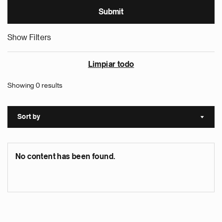
Show Filters
Limpiar todo
Showing 0 results
Sort by
Sort a
No content has been found.