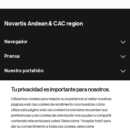
Novartis Andean & CAC region
Navegador
Prensa
Nuestro portafolio
Otras webs
Tu privacidad es importante para nosotros.
Utilizamos cookies para mejorar su experiencia al visitar nuestras
Footer Site Search
páginas web: las cookies de rendimiento nos muestran cómo
utiliza esta página web, las cookies funcionales recuerdan sus
preferencias y las cookies de orientación nos ayudan a compartir
contenido relevante para usted. Seleccione: "Aceptar todo" para
dar su consentimiento a todas las cookies, seleccione