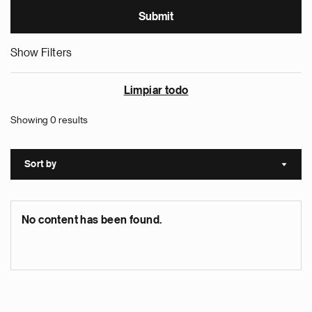
Show Filters
Limpiar todo
Showing 0 results
Sort by
Sort a
No content has been found.