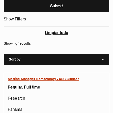
Show Filters
Limpiar todo
Showing 1 results
Sort by
Sort a
Medical Manager Hematology - ACC Cluster
Regular, Full time
Research
Panamá