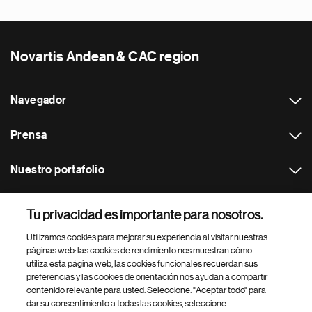
Novartis Andean & CAC region
Navegador
Prensa
Nuestro portafolio
Otras webs
Tu privacidad es importante para nosotros.
Utilizamos cookies para mejorar su experiencia al visitar nuestras
Footer Site Search
páginas web: las cookies de rendimiento nos muestran cómo
utiliza esta página web, las cookies funcionales recuerdan sus
preferencias y las cookies de orientación nos ayudan a compartir
contenido relevante para usted. Seleccione: "Aceptar todo" para
dar su consentimiento a todas las cookies, seleccione