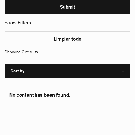
Show Filters
Limpiar todo
Showing 0 results
Sort by
Sort a
No content has been found.