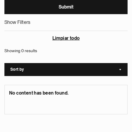
Show Filters
Limpiar todo
Showing 0 results
Sort by
Sort a
No content has been found.