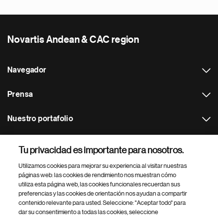
Novartis Andean & CAC region
Navegador
Prensa
Nuestro portafolio
Otras webs
Tu privacidad es importante para nosotros.
Utilizamos cookies para mejorar su experiencia al visitar nuestras
Footer Site Search
páginas web: las cookies de rendimiento nos muestran cómo
utiliza esta página web, las cookies funcionales recuerdan sus
preferencias y las cookies de orientación nos ayudan a compartir
contenido relevante para usted. Seleccione: "Aceptar todo" para
dar su consentimiento a todas las cookies, seleccione