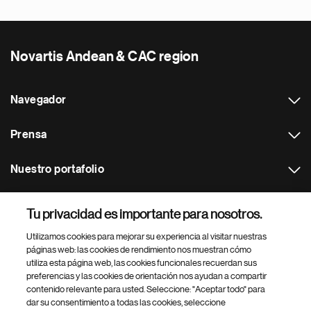
Novartis Andean & CAC region
Navegador
Prensa
Nuestro portafolio
Otras webs
Tu privacidad es importante para nosotros.
Utilizamos cookies para mejorar su experiencia al visitar nuestras
Footer Site Search
páginas web: las cookies de rendimiento nos muestran cómo
utiliza esta página web, las cookies funcionales recuerdan sus
preferencias y las cookies de orientación nos ayudan a compartir
contenido relevante para usted. Seleccione: "Aceptar todo" para
dar su consentimiento a todas las cookies, seleccione