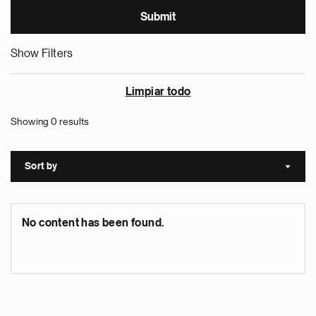
Show Filters
Limpiar todo
Showing 0 results
Sort by
Sort a
No content has been found.