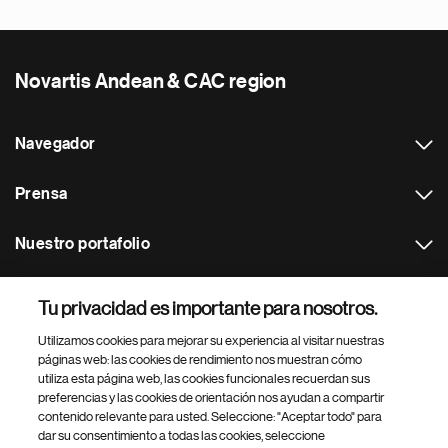
Novartis Andean & CAC region
Navegador
Prensa
Nuestro portafolio
Otras webs
Tu privacidad es importante para nosotros.
Utilizamos cookies para mejorar su experiencia al visitar nuestras
Footer Site Search
páginas web: las cookies de rendimiento nos muestran cómo
utiliza esta página web, las cookies funcionales recuerdan sus
preferencias y las cookies de orientación nos ayudan a compartir
contenido relevante para usted. Seleccione: "Aceptar todo" para
dar su consentimiento a todas las cookies, seleccione