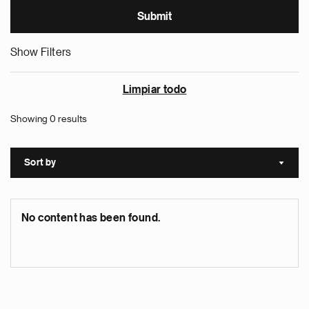
Show Filters
Limpiar todo
Showing 0 results
Sort by
Sort a
No content has been found.