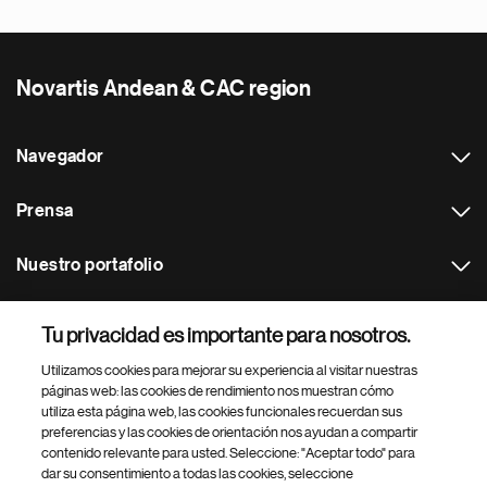
Novartis Andean & CAC region
Navegador
Prensa
Nuestro portafolio
Otras webs
Tu privacidad es importante para nosotros.
Utilizamos cookies para mejorar su experiencia al visitar nuestras
Footer Site Search
páginas web: las cookies de rendimiento nos muestran cómo
utiliza esta página web, las cookies funcionales recuerdan sus
preferencias y las cookies de orientación nos ayudan a compartir
contenido relevante para usted. Seleccione: "Aceptar todo" para
dar su consentimiento a todas las cookies, seleccione