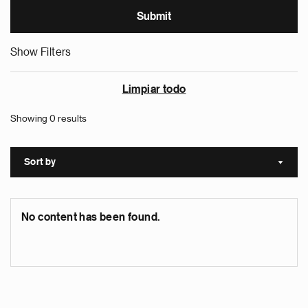
Show Filters
Limpiar todo
Showing 0 results
Sort by
Sort a
No content has been found.