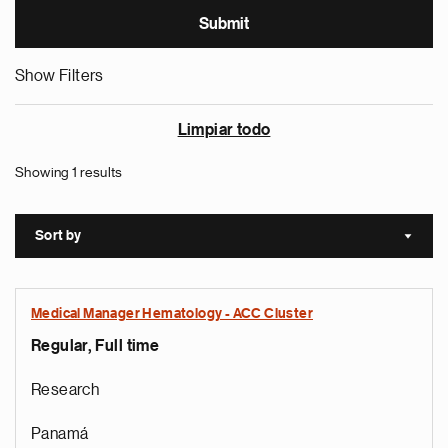
Show Filters
Limpiar todo
Showing 1 results
Sort by
Sort a
Medical Manager Hematology - ACC Cluster
Regular, Full time
Research
Panamá