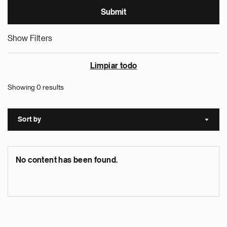
Show Filters
Limpiar todo
Showing 0 results
Sort by
Sort a
No content has been found.