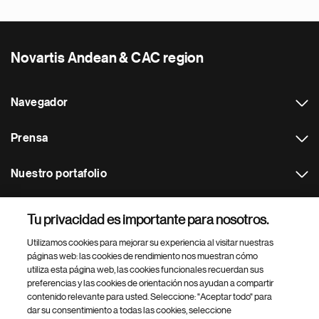
Novartis Andean & CAC region
Navegador
Prensa
Nuestro portafolio
Otras webs
Tu privacidad es importante para nosotros.
Utilizamos cookies para mejorar su experiencia al visitar nuestras
Footer Site Search
páginas web: las cookies de rendimiento nos muestran cómo
utiliza esta página web, las cookies funcionales recuerdan sus
preferencias y las cookies de orientación nos ayudan a compartir
contenido relevante para usted. Seleccione: "Aceptar todo" para
dar su consentimiento a todas las cookies, seleccione