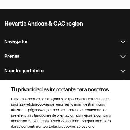
Novartis Andean & CAC region
Navegador
Prensa
Nuestro portafolio
Otras webs
Tu privacidad es importante para nosotros.
Utilizamos cookies para mejorar su experiencia al visitar nuestras
Footer Site Search
páginas web: las cookies de rendimiento nos muestran cómo
utiliza esta página web, las cookies funcionales recuerdan sus
preferencias y las cookies de orientación nos ayudan a compartir
contenido relevante para usted. Seleccione: "Aceptar todo" para
dar su consentimiento a todas las cookies, seleccione