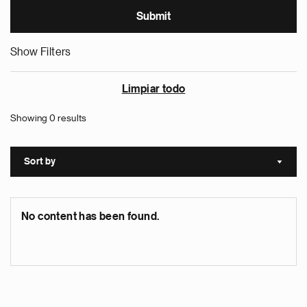
Show Filters
Limpiar todo
Showing 0 results
Sort by
Sort a
No content has been found.