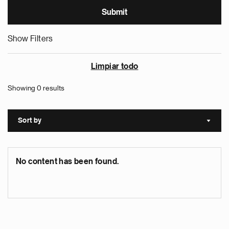
Show Filters
Limpiar todo
Showing 0 results
Sort by
Sort a
No content has been found.