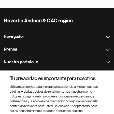
Novartis Andean & CAC region
Navegador
Prensa
Nuestro portafolio
Otras webs
Tu privacidad es importante para nosotros.
Utilizamos cookies para mejorar su experiencia al visitar nuestras
Footer Site Search
páginas web: las cookies de rendimiento nos muestran cómo
utiliza esta página web, las cookies funcionales recuerdan sus
preferencias y las cookies de orientación nos ayudan a compartir
contenido relevante para usted. Seleccione: "Aceptar todo" para
dar su consentimiento a todas las cookies, seleccione