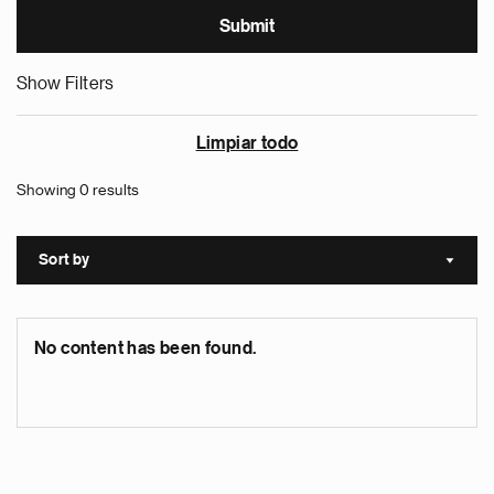
Show Filters
Limpiar todo
Showing 0 results
Sort by
Sort a
No content has been found.