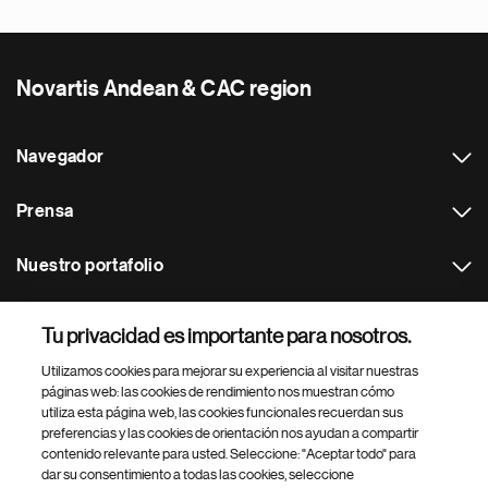
Novartis Andean & CAC region
Navegador
Prensa
Nuestro portafolio
Otras webs
Tu privacidad es importante para nosotros.
Utilizamos cookies para mejorar su experiencia al visitar nuestras
Footer Site Search
páginas web: las cookies de rendimiento nos muestran cómo
utiliza esta página web, las cookies funcionales recuerdan sus
preferencias y las cookies de orientación nos ayudan a compartir
contenido relevante para usted. Seleccione: "Aceptar todo" para
dar su consentimiento a todas las cookies, seleccione