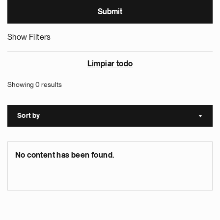
Show Filters
Limpiar todo
Showing 0 results
Sort by
Sort a
No content has been found.