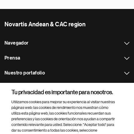
Novartis Andean & CAC region
Navegador
Prensa
Nuestro portafolio
Otras webs
Tu privacidad es importante para nosotros.
Utilizamos cookies para mejorar su experiencia al visitar nuestras
Footer Site Search
páginas web: las cookies de rendimiento nos muestran cómo
utiliza esta página web, las cookies funcionales recuerdan sus
preferencias y las cookies de orientación nos ayudan a compartir
contenido relevante para usted. Seleccione: "Aceptar todo" para
dar su consentimiento a todas las cookies, seleccione