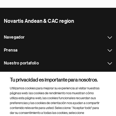
Novartis Andean & CAC region
Navegador
Prensa
Nuestro portafolio
Otras webs
Tu privacidad es importante para nosotros.
Utilizamos cookies para mejorar su experiencia al visitar nuestras
Footer Site Search
páginas web: las cookies de rendimiento nos muestran cómo
utiliza esta página web, las cookies funcionales recuerdan sus
preferencias y las cookies de orientación nos ayudan a compartir
contenido relevante para usted. Seleccione: "Aceptar todo" para
dar su consentimiento a todas las cookies, seleccione