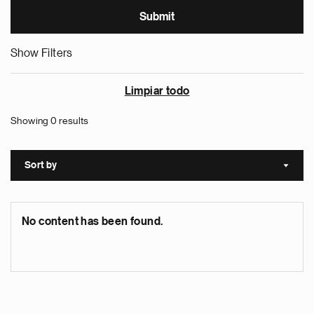
Show Filters
Limpiar todo
Showing 0 results
Sort by
Sort a
No content has been found.