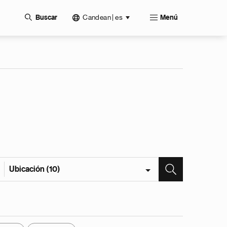
Candean | es
Buscar
Menú
Ubicación (10)