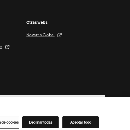
Otras webs
Novartis Global
is
n de cookies
Declinar todas
Aceptar todo
Directorio de Novartis