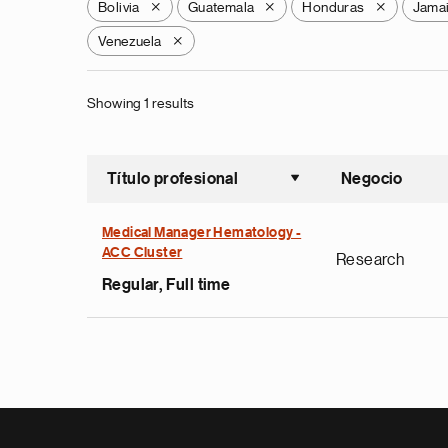
Bolivia
Guatemala
Honduras
Jama
X
X
X
Venezuela
X
Showing 1 results
Título profesional
Negocio
Ordenar a
Medical Manager Hematology -
ACC Cluster
Research
Regular, Full time