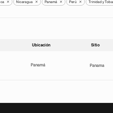
ica
Nicaragua
Panamá
Perú
Trinidad y Tob
X
X
X
X
Ubicación
Sitio
scendente
Panamá
Panama