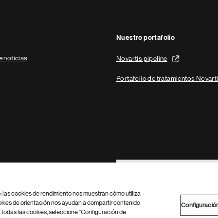
Nuestro portafolio
e noticias
Novartis pipeline
Portafolio de tratamientos Novart
Footer Site Search
b: las cookies de rendimiento nos muestran cómo utiliza
okies de orientación nos ayudan a compartir contenido
Configuració
 todas las cookies, seleccione "Configuración de