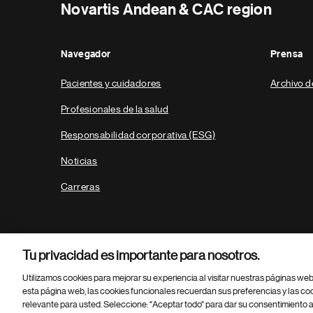
Novartis Andean & CAC region
Navegador
Prensa
Pacientes y cuidadores
Archivo d
Profesionales de la salud
Responsabilidad corporativa (ESG)
Noticias
Carreras
Tu privacidad es importante para nosotros.
Utilizamos cookies para mejorar su experiencia al visitar nuestras páginas we
esta página web, las cookies funcionales recuerdan sus preferencias y las co
relevante para usted. Seleccione: "Aceptar todo" para dar su consentimiento a
Parte
© 2026 Novartis AG