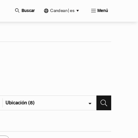
Candean | es
Buscar
Menú
Ubicación (8)