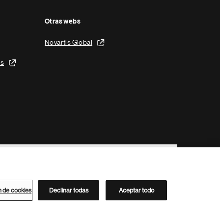
Otras webs
Novartis Global
is
n de cookies
Declinar todas
Aceptar todo
Directorio de Novartis
Este sitio está dirigido al público del clúster ACC