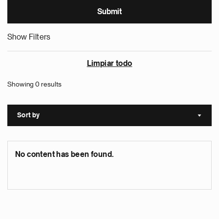
Show Filters
Limpiar todo
Showing 0 results
Sort by
Sort a
No content has been found.