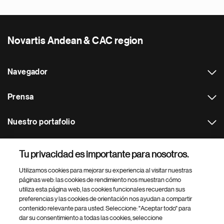
Novartis Andean & CAC region
Navegador
Prensa
Nuestro portafolio
Otras webs
Tu privacidad es importante para nosotros.
Utilizamos cookies para mejorar su experiencia al visitar nuestras
Footer Site Search
páginas web: las cookies de rendimiento nos muestran cómo
utiliza esta página web, las cookies funcionales recuerdan sus
preferencias y las cookies de orientación nos ayudan a compartir
contenido relevante para usted. Seleccione: "Aceptar todo" para
dar su consentimiento a todas las cookies, seleccione