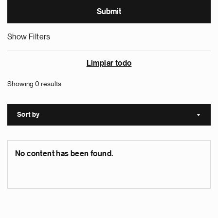
Show Filters
Limpiar todo
Showing 0 results
Sort by
Sort a
No content has been found.