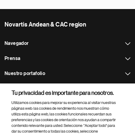
Novartis Andean & CAC region
Navegador
Prensa
Nuestro portafolio
Otras webs
Tu privacidad es importante para nosotros.
Utilizamos cookies para mejorar su experiencia al visitar nuestras
Footer Site Search
páginas web: las cookies de rendimiento nos muestran cómo
utiliza esta página web, las cookies funcionales recuerdan sus
preferencias y las cookies de orientación nos ayudan a compartir
contenido relevante para usted. Seleccione: "Aceptar todo" para
dar su consentimiento a todas las cookies, seleccione