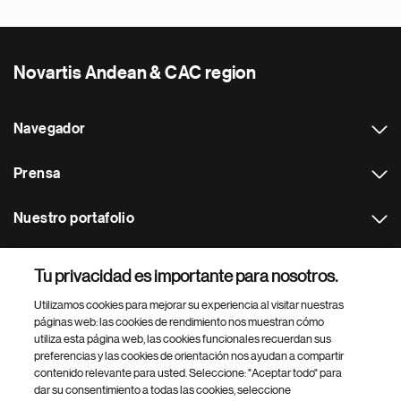
Novartis Andean & CAC region
Navegador
Prensa
Nuestro portafolio
Otras webs
Tu privacidad es importante para nosotros.
Utilizamos cookies para mejorar su experiencia al visitar nuestras
Footer Site Search
páginas web: las cookies de rendimiento nos muestran cómo
utiliza esta página web, las cookies funcionales recuerdan sus
preferencias y las cookies de orientación nos ayudan a compartir
contenido relevante para usted. Seleccione: "Aceptar todo" para
dar su consentimiento a todas las cookies, seleccione