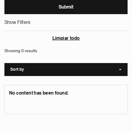
Show Filters
Limpiar todo
Showing 0 results
Sort by
Sort a
No content has been found.