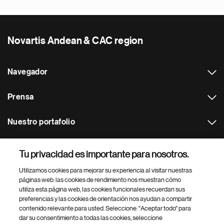
Novartis Andean & CAC region
Navegador
Prensa
Nuestro portafolio
Otras webs
Tu privacidad es importante para nosotros.
Utilizamos cookies para mejorar su experiencia al visitar nuestras
Footer Site Search
páginas web: las cookies de rendimiento nos muestran cómo
utiliza esta página web, las cookies funcionales recuerdan sus
preferencias y las cookies de orientación nos ayudan a compartir
contenido relevante para usted. Seleccione: "Aceptar todo" para
dar su consentimiento a todas las cookies, seleccione