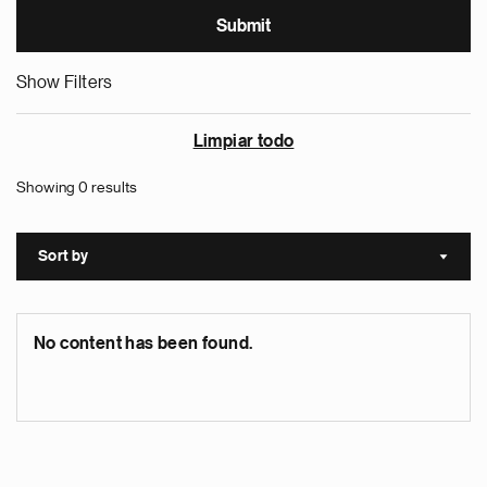
Show Filters
Limpiar todo
Showing 0 results
Sort by
Sort a
No content has been found.