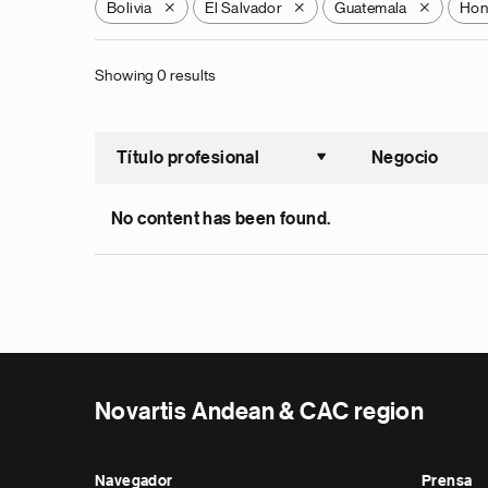
Bolivia
El Salvador
Guatemala
Hon
X
X
X
Showing 0 results
Título profesional
Negocio
Ordenar a
No content has been found.
Novartis Andean & CAC region
Navegador
Prensa