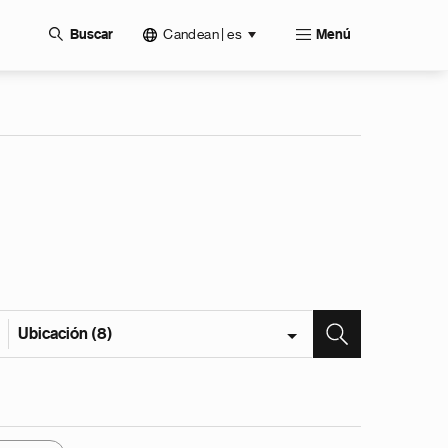
Candean | es
Buscar
Menú
Ubicación (8)