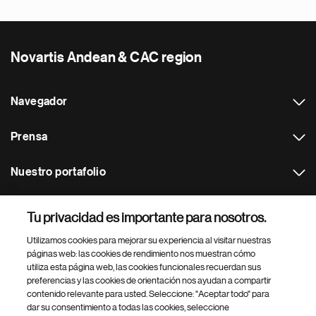
Novartis Andean & CAC region
Navegador
Prensa
Nuestro portafolio
Otras webs
Tu privacidad es importante para nosotros.
Utilizamos cookies para mejorar su experiencia al visitar nuestras
Footer Site Search
páginas web: las cookies de rendimiento nos muestran cómo
utiliza esta página web, las cookies funcionales recuerdan sus
preferencias y las cookies de orientación nos ayudan a compartir
contenido relevante para usted. Seleccione: "Aceptar todo" para
dar su consentimiento a todas las cookies, seleccione