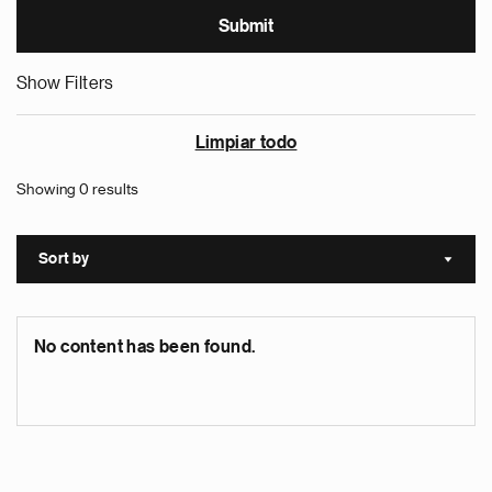
Show Filters
Limpiar todo
Showing 0 results
Sort by
Sort a
No content has been found.