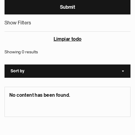
Show Filters
Limpiar todo
Showing 0 results
Sort by
Sort a
No content has been found.