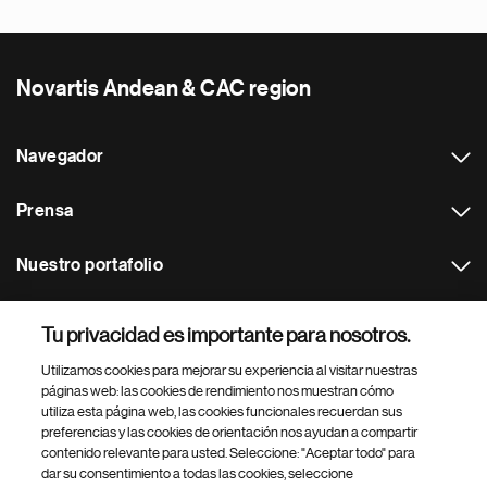
Novartis Andean & CAC region
Navegador
Prensa
Nuestro portafolio
Otras webs
Tu privacidad es importante para nosotros.
Utilizamos cookies para mejorar su experiencia al visitar nuestras
Footer Site Search
páginas web: las cookies de rendimiento nos muestran cómo
utiliza esta página web, las cookies funcionales recuerdan sus
preferencias y las cookies de orientación nos ayudan a compartir
contenido relevante para usted. Seleccione: "Aceptar todo" para
dar su consentimiento a todas las cookies, seleccione