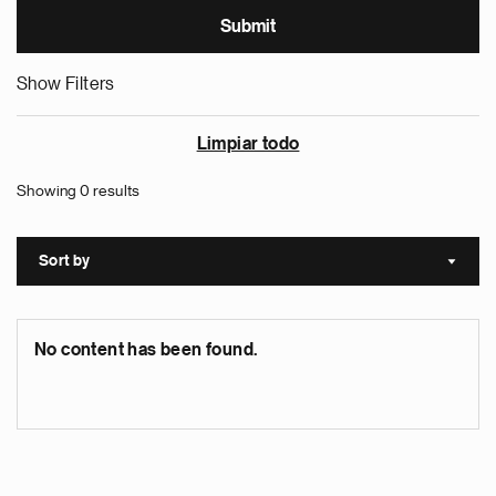
Show Filters
Limpiar todo
Showing 0 results
Sort by
Sort a
No content has been found.