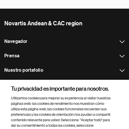
Novartis Andean & CAC region
Navegador
Prensa
Nuestro portafolio
Otras webs
Tu privacidad es importante para nosotros.
Utilizamos cookies para mejorar su experiencia al visitar nuestras
Footer Site Search
páginas web: las cookies de rendimiento nos muestran cómo
utiliza esta página web, las cookies funcionales recuerdan sus
preferencias y las cookies de orientación nos ayudan a compartir
contenido relevante para usted. Seleccione: "Aceptar todo" para
dar su consentimiento a todas las cookies, seleccione