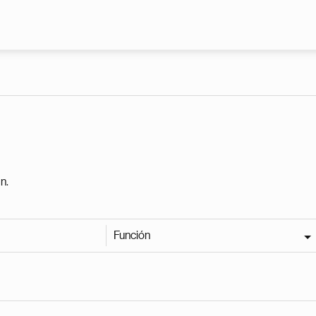
Pasar al contenido principal
n.
Función