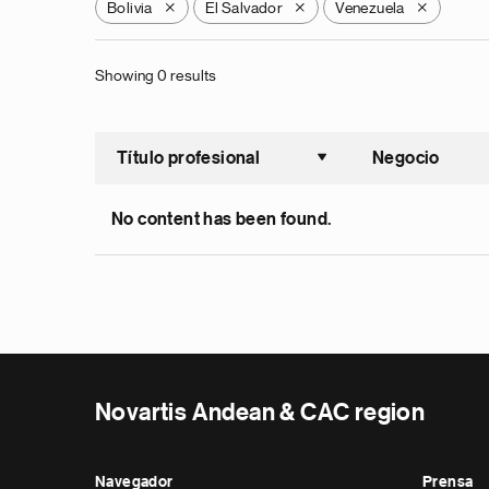
Bolivia
El Salvador
Venezuela
X
X
X
Showing 0 results
Título profesional
Negocio
Ordenar a
No content has been found.
Novartis Andean & CAC region
Navegador
Prensa