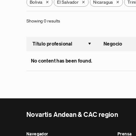
Bolivia
El Salvador
Nicaragua
Trin
X
X
X
Showing 0 results
Título profesional
Negocio
Ordenar a
No content has been found.
Novartis Andean & CAC region
Navegador
Prensa