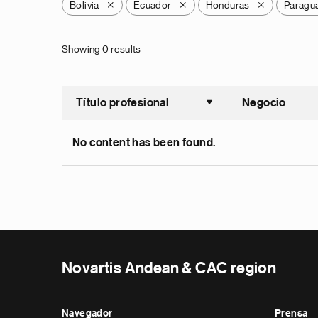
Bolivia
Ecuador
Honduras
Paragu
X
X
X
Showing 0 results
Título profesional
Negocio
Ordenar a
No content has been found.
Novartis Andean & CAC region
Navegador
Prensa