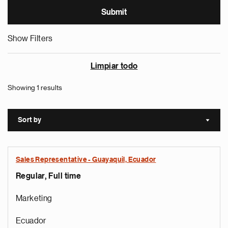
Show Filters
Limpiar todo
Showing 1 results
Sort by
Sort a
Sales Representative - Guayaquil, Ecuador
Regular, Full time
Marketing
Ecuador