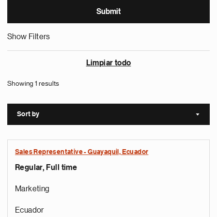
Show Filters
Limpiar todo
Showing 1 results
Sort by
Sort a
Sales Representative - Guayaquil, Ecuador
Regular, Full time
Marketing
Ecuador