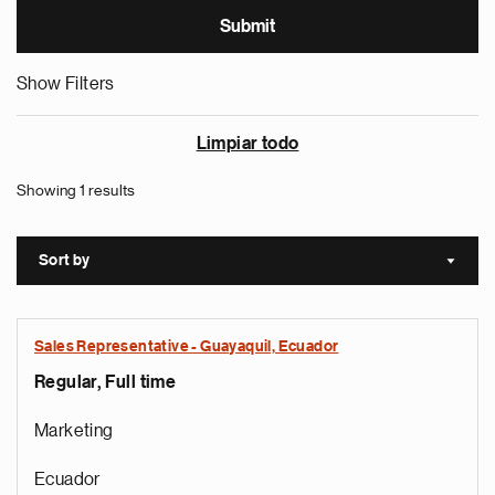
Show Filters
Limpiar todo
Showing 1 results
Sort by
Sort a
Sales Representative - Guayaquil, Ecuador
Regular, Full time
Marketing
Ecuador