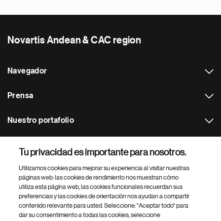
Novartis Andean & CAC region
Navegador
Prensa
Nuestro portafolio
Otras webs
Tu privacidad es importante para nosotros.
Utilizamos cookies para mejorar su experiencia al visitar nuestras
Footer Site Search
páginas web: las cookies de rendimiento nos muestran cómo
utiliza esta página web, las cookies funcionales recuerdan sus
preferencias y las cookies de orientación nos ayudan a compartir
contenido relevante para usted. Seleccione: "Aceptar todo" para
dar su consentimiento a todas las cookies, seleccione