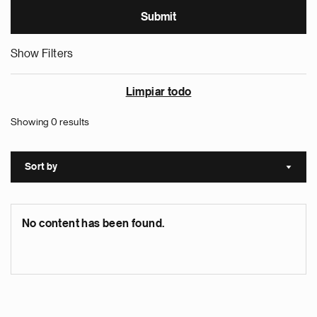
Show Filters
Limpiar todo
Showing 0 results
Sort by
Sort a
No content has been found.