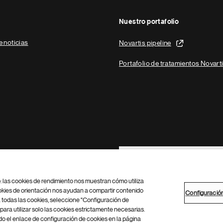
Nuestro portafolio
e noticias
Novartis pipeline
Portafolio de tratamientos Novart
Footer Site Search
b: las cookies de rendimiento nos muestran cómo utiliza
okies de orientación nos ayudan a compartir contenido
Configuració
 todas las cookies, seleccione "Configuración de
para utilizar solo las cookies estrictamente necesarias.
Configuración de cookies
Mapa del sitio
 el enlace de configuración de cookies en la página