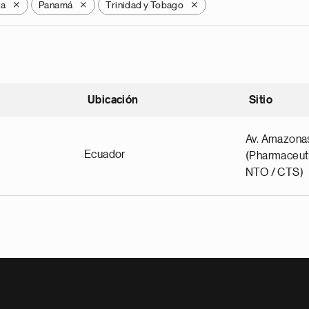
ca
Panamá
Trinidad y Tobago
X
X
X
Ubicación
Sitio
scendente
Av. Amazona
Ecuador
(Pharmaceuti
NTO / CTS)