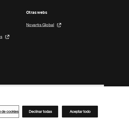
Otras webs
Novartis Global
is
n de cookies
Declinar todas
Aceptar todo
Directorio de Novartis
Este sitio está dirigido al público del clúster ACC