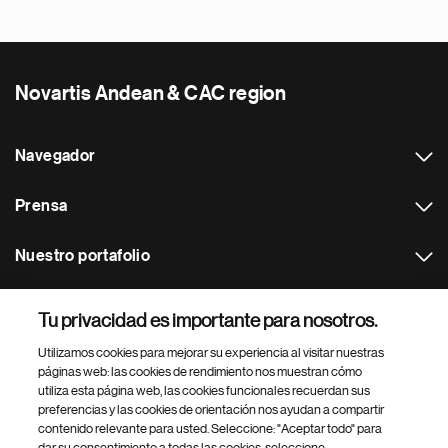
Novartis Andean & CAC region
Navegador
Prensa
Nuestro portafolio
Otras webs
Tu privacidad es importante para nosotros.
Utilizamos cookies para mejorar su experiencia al visitar nuestras
Footer Site Search
páginas web: las cookies de rendimiento nos muestran cómo
utiliza esta página web, las cookies funcionales recuerdan sus
preferencias y las cookies de orientación nos ayudan a compartir
contenido relevante para usted. Seleccione: "Aceptar todo" para
dar su consentimiento a todas las cookies, seleccione