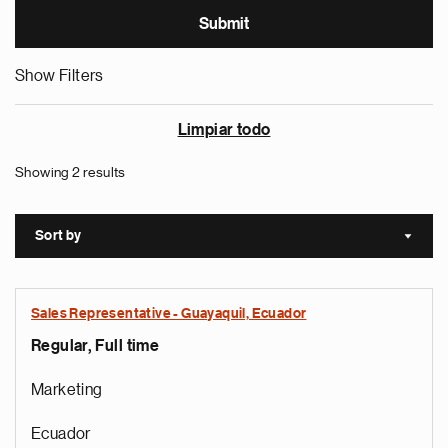
Show Filters
Limpiar todo
Showing 2 results
Sort by
Sort a
Sales Representative - Guayaquil, Ecuador
Regular, Full time
Marketing
Ecuador