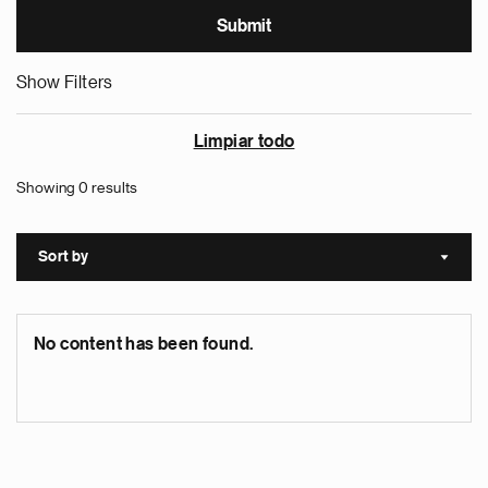
Show Filters
Limpiar todo
Showing 0 results
Sort by
Sort a
No content has been found.