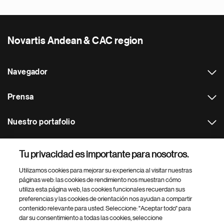
Novartis Andean & CAC region
Navegador
Prensa
Nuestro portafolio
Otras webs
Tu privacidad es importante para nosotros.
Utilizamos cookies para mejorar su experiencia al visitar nuestras
Footer Site Search
páginas web: las cookies de rendimiento nos muestran cómo
utiliza esta página web, las cookies funcionales recuerdan sus
preferencias y las cookies de orientación nos ayudan a compartir
contenido relevante para usted. Seleccione: "Aceptar todo" para
dar su consentimiento a todas las cookies, seleccione