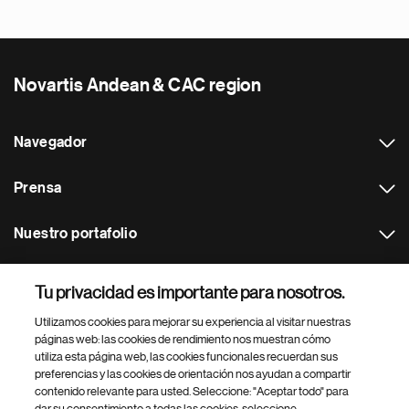
Novartis Andean & CAC region
Navegador
Prensa
Nuestro portafolio
Otras webs
Tu privacidad es importante para nosotros.
Utilizamos cookies para mejorar su experiencia al visitar nuestras
Footer Site Search
páginas web: las cookies de rendimiento nos muestran cómo
utiliza esta página web, las cookies funcionales recuerdan sus
preferencias y las cookies de orientación nos ayudan a compartir
contenido relevante para usted. Seleccione: "Aceptar todo" para
dar su consentimiento a todas las cookies, seleccione