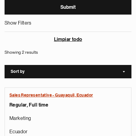
Show Filters
Limpiar todo
Showing 2 results
Sort by
Sort a
Sales Representative - Guayaquil, Ecuador
Regular, Full time
Marketing
Ecuador