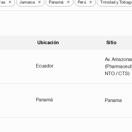
ras
Jamaica
Panamá
Perú
Trinidad y Tobag
X
X
X
X
Ubicación
Sitio
scendente
Av. Amazona
Ecuador
(Pharmaceuti
NTO / CTS)
Panamá
Panama