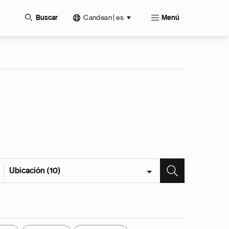
Candean | es
Buscar
Menú
Ubicación (10)