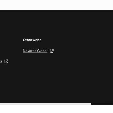
Otras webs
Novartis Global
is