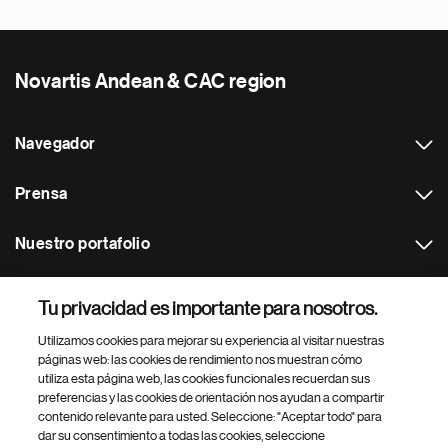
Novartis Andean & CAC region
Navegador
Prensa
Nuestro portafolio
Otras webs
Tu privacidad es importante para nosotros.
Utilizamos cookies para mejorar su experiencia al visitar nuestras
Footer Site Search
páginas web: las cookies de rendimiento nos muestran cómo
utiliza esta página web, las cookies funcionales recuerdan sus
preferencias y las cookies de orientación nos ayudan a compartir
contenido relevante para usted. Seleccione: "Aceptar todo" para
dar su consentimiento a todas las cookies, seleccione