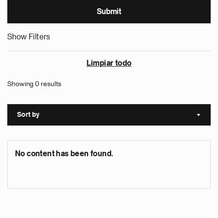
Show Filters
Limpiar todo
Showing 0 results
Sort by
Sort a
No content has been found.