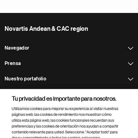
Novartis Andean & CAC region
Navegador
Prensa
Nuestro portafolio
Otras webs
Tu privacidad es importante para nosotros.
Utilizamos cookies para mejorar su experiencia al visitar nuestras
Footer Site Search
páginas web: las cookies de rendimiento nos muestran cómo
utiliza esta página web, las cookies funcionales recuerdan sus
preferencias y las cookies de orientación nos ayudan a compartir
contenido relevante para usted. Seleccione: "Aceptar todo" para
dar su consentimiento a todas las cookies, seleccione