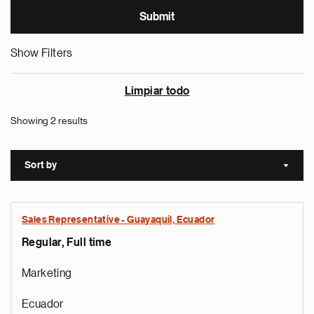
Show Filters
Limpiar todo
Showing 2 results
Sort by
Sort a
Sales Representative - Guayaquil, Ecuador
Regular, Full time
Marketing
Ecuador