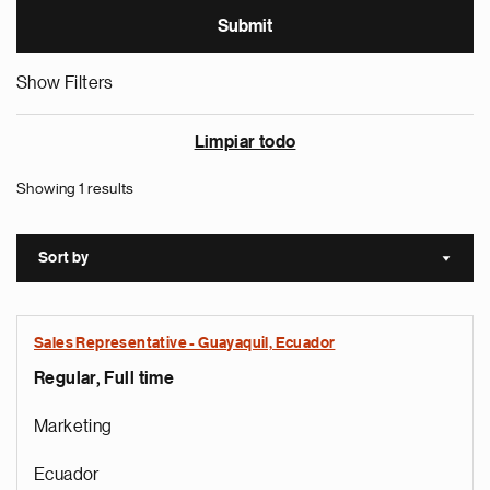
Show Filters
Limpiar todo
Showing 1 results
Sort by
Sort a
Sales Representative - Guayaquil, Ecuador
Regular, Full time
Marketing
Ecuador