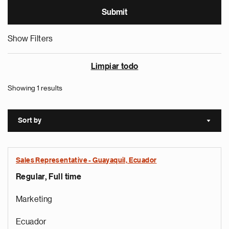
Show Filters
Limpiar todo
Showing 1 results
Sort by
Sort a
Sales Representative - Guayaquil, Ecuador
Regular, Full time
Marketing
Ecuador