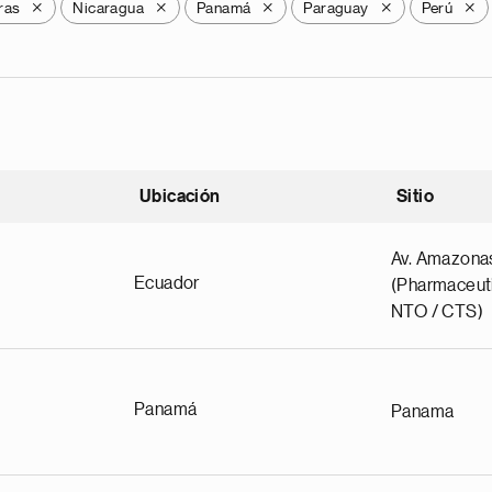
ras
Nicaragua
Panamá
Paraguay
Perú
X
X
X
X
X
Ubicación
Sitio
scendente
Av. Amazona
Ecuador
(Pharmaceuti
NTO / CTS)
Panamá
Panama