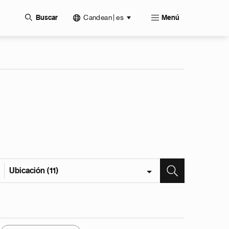
Candean | es
Buscar
Menú
Ubicación (11)