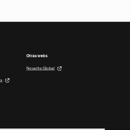
Otras webs
Novartis Global
is