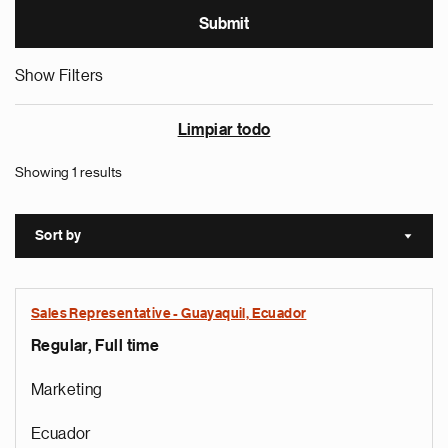
Show Filters
Limpiar todo
Showing 1 results
Sort by
Sort a
Sales Representative - Guayaquil, Ecuador
Regular, Full time
Marketing
Ecuador