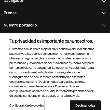
Navegador
Prensa
Nuestro portafolio
Otras webs
Tu privacidad es importante para nosotros.
Utilizamos cookies para mejorar su experiencia al visitar nuestras
Footer Site Search
páginas web: las cookies de rendimiento nos muestran cómo
utiliza esta página web, las cookies funcionales recuerdan sus
preferencias y las cookies de orientación nos ayudan a compartir
contenido relevante para usted. Seleccione: "Aceptar todo" para
dar su consentimiento a todas las cookies, seleccione
"Configuración de cookies" para administrar las diferentes
cookies o seleccione "Declinar todas" para utilizar solo las
cookies estrictamente necesarias. Puede cambiar su
Parte
© 2026 Novartis AG
configuración de cookies en cualquier momento presionando el
inferior
enlace de configuración de cookies en la página web.
Política de privacidad
Términos de uso
Accesibilidad
del
Configuración de cookies
Mapa del sitio
pie
Configuración de cookies
Declinar todas
de