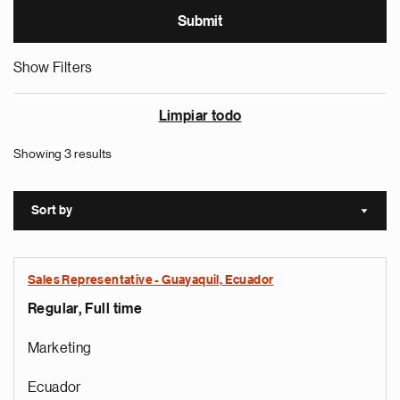
Show Filters
Limpiar todo
Showing 3 results
Sort by
Sort a
Sales Representative - Guayaquil, Ecuador
Regular, Full time
Marketing
Ecuador